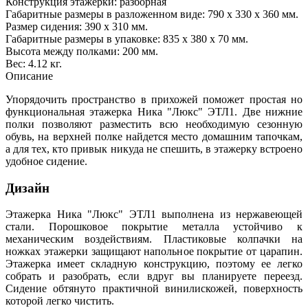
Конструкция этажерки: разборная
Габаритные размеры в разложенном виде: 790 х 330 х 360 мм.
Размер сидения: 390 х 310 мм.
Габаритные размеры в упаковке: 835 х 380 х 70 мм.
Высота между полками: 200 мм.
Вес: 4.12 кг.
Описание
Упорядочить пространство в прихожей поможет простая но
функциональная этажерка Ника "Люкс" ЭТЛ1. Две нижние
полки позволяют разместить всю необходимую сезонную
обувь, на верхней полке найдется место домашним тапочкам,
а для тех, кто привык никуда не спешить, в этажерку встроено
удобное сидение.
Дизайн
Этажерка Ника "Люкс" ЭТЛ1 выполнена из нержавеющей
стали. Порошковое покрытие металла устойчиво к
механическим воздействиям. Пластиковые колпачки на
ножках этажерки защищают напольное покрытие от царапин.
Этажерка имеет складную конструкцию, поэтому ее легко
собрать и разобрать, если вдруг вы планируете переезд.
Сидение обтянуто практичной винилискожей, поверхность
которой легко чистить.