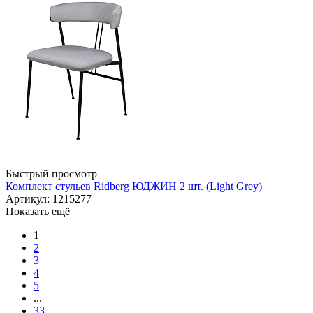
Быстрый просмотр
Комплект стульев Ridberg ЮДЖИН 2 шт. (Light Grey)
Артикул: 1215277
Показать ещё
1
2
3
4
5
...
33