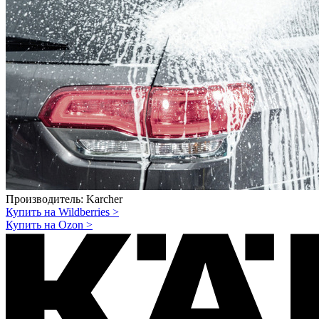
Производитель:
Karcher
Купить на Wildberries
>
Купить на Ozon
>