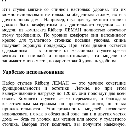
Эти стулья мягкие со спинкой настолько удобны, что их
можно использовать не только за обеденным столом, но и в
других зонах дома. Например, стул для туалетного столика
должен быть комфортным для длительного сидения — и
модели из комплекта Ridberg ЛЕМАН полностью отвечают
этому требованию. По уровню комфорта они напоминают
кресло для туалетного столика: посадка удобная, спина
получает хорошую поддержку. При этом дизайн остаётся
сдержанным — в отличие от массивных стульев‑кресел
мягких со спинкой и подлокотниками, эти модели не
занимают много места, но дарят схожий уровень удобства.
Удобство использования
Набор стульев Ridberg ЛЕМАН — это удачное сочетание
функциональности и эстетики. Лёгкие, но при этом
выдерживающие нагрузку до 120 кг, они подойдут для всей
семьи. Комплект стульев легко перемещать, а благодаря
качественным материалам он прослужит долго, не теряя
привлекательности. Универсальность моделей позволяет
использовать их как в обеденной зоне, так и в других частях
дома — будь то уголок для чтения или место у туалетного
столика. Выбрав этот комплект, вы получите надёжную,