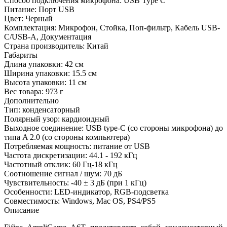
Способ подключения микрофона:
USB Type C
Питание:
Порт USB
Цвет:
Черный
Комплектация:
Микрофон, Стойка, Поп-фильтр, Кабель USB-
C/USB-A, Документация
Страна производитель:
Китай
Габариты
Длина упаковки:
42 см
Ширина упаковки:
15.5 см
Высота упаковки:
11 см
Вес товара:
973 г
Дополнительно
Тип: конденсаторный
Полярный узор: кардиоидный
Выходное соединение: USB type-C (со стороны микрофона) до
типа A 2.0 (со стороны компьютера)
Потребляемая мощность: питание от USB
Частота дискретизации: 44.1 - 192 кГц
Частотный отклик: 60 Гц-18 кГц
Соотношение сигнал / шум: 70 дБ
Чувствительность: -40 ± 3 дБ (при 1 кГц)
Особенности: LED-индикатор, RGB-подсветка
Совместимость: Windows, Mac OS, PS4/PS5
Описание