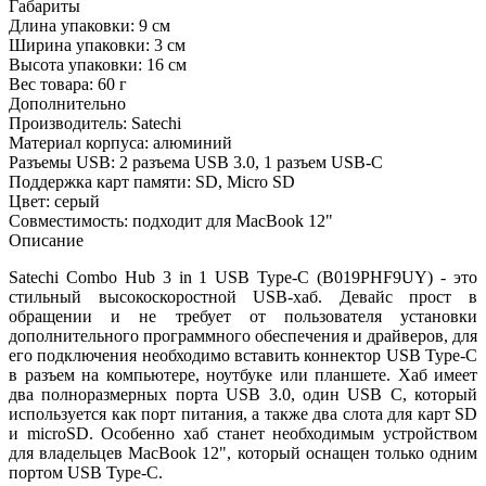
Габариты
Длина упаковки:
9 см
Ширина упаковки:
3 см
Высота упаковки:
16 см
Вес товара:
60 г
Дополнительно
Производитель: Satechi
Материал корпуса: алюминий
Разъемы USB: 2 разъема USB 3.0, 1 разъем USB-C
Поддержка карт памяти: SD, Micro SD
Цвет: серый
Совместимость: подходит для MacBook 12"
Описание
Satechi Combo Hub 3 in 1 USB Type-C (B019PHF9UY) - это
стильный высокоскоростной USB-хаб. Девайс прост в
обращении и не требует от пользователя установки
дополнительного программного обеспечения и драйверов, для
его подключения необходимо вставить коннектор USB Type-C
в разъем на компьютере, ноутбуке или планшете. Хаб имеет
два полноразмерных порта USB 3.0, один USB C, который
используется как порт питания, а также два слота для карт SD
и microSD. Особенно хаб станет необходимым устройством
для владельцев MacBook 12", который оснащен только одним
портом USB Type-C.