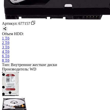
Артикул: 677157
Объем HDD:
1 Тб
2 Тб
3 Тб
4 Тб
6 Тб
8 Тб
Тип:
Внутренние жесткие диски
Производитель:
WD