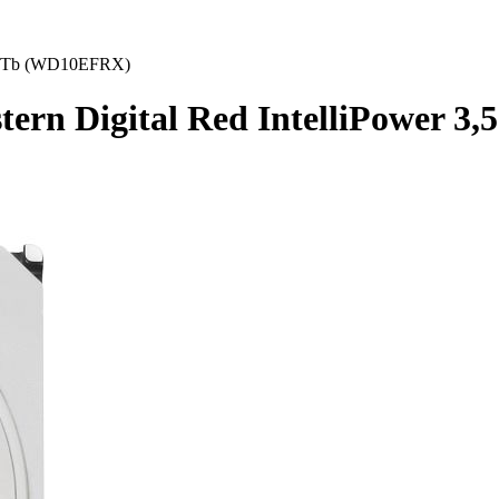
" 1Tb (WD10EFRX)
ern Digital Red IntelliPower 