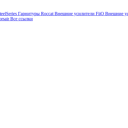
eelSeries
Гарнитуры Roccat
Внешние усилители FiiO
Внешние ус
rsair
Все ссылки