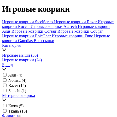
Игровые коврики
Игровые коврики SteelSeries
Игровые коврики Razer
Игровые
коврики Roccat
Игровые коврики A4Tech
Игровые коврики
Asus
Игровые коврики Corsair
Игровые коврики Cougar
Игровые коврики EpicGear
Игровые коврики Func
Игровые
коврики Gamdias
Все ссылки
Категория
Игровые мыши
(36)
Игровые коврики
(24)
Бренд
Asus
(4)
Nomad
(4)
Razer
(15)
Satechi
(1)
Материал коврика
Кожа
(5)
Ткань
(15)
Фильтры