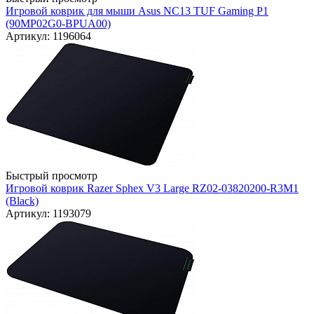
Игровой коврик для мыши Asus NC13 TUF Gaming P1
(90MP02G0-BPUA00)
Артикул: 1196064
Быстрый просмотр
Игровой коврик Razer Sphex V3 Large RZ02-03820200-R3M1
(Black)
Артикул: 1193079