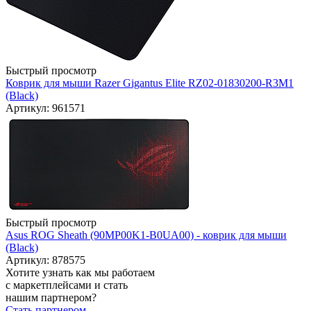
Быстрый просмотр
Коврик для мыши Razer Gigantus Elite RZ02-01830200-R3M1
(Black)
Артикул: 961571
Быстрый просмотр
Asus ROG Sheath (90MP00K1-B0UA00) - коврик для мыши
(Black)
Артикул: 878575
Хотите узнать как мы работаем
с маркетплейсами и стать
нашим партнером?
Стать партнером