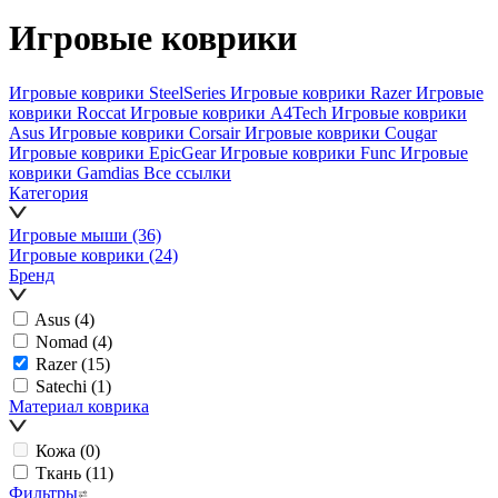
Игровые коврики
Игровые коврики SteelSeries
Игровые коврики Razer
Игровые
коврики Roccat
Игровые коврики A4Tech
Игровые коврики
Asus
Игровые коврики Corsair
Игровые коврики Cougar
Игровые коврики EpicGear
Игровые коврики Func
Игровые
коврики Gamdias
Все ссылки
Категория
Игровые мыши
(36)
Игровые коврики
(24)
Бренд
Asus
(4)
Nomad
(4)
Razer
(15)
Satechi
(1)
Материал коврика
Кожа
(0)
Ткань
(11)
Фильтры