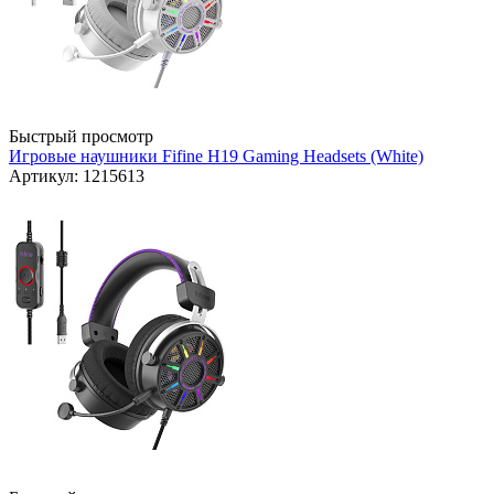
Быстрый просмотр
Игровые наушники Fifine H19 Gaming Headsets (White)
Артикул: 1215613