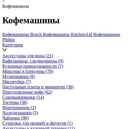
>
Кофемашины
Кофемашины
Кофемашины Bosch
Кофемашины KitchenAid
Кофемашины
Philips
Категория
Аксессуары для вина
(21)
Вафельницы, сэндвичницы
(9)
Кухонные принадлежности
(7)
Миксеры и блендеры
(76)
Мультиварки
(8)
Мясорубки
(7)
Настольные плиты и минипечи
(36)
Приготовление кофе
(62)
Соковыжималки
(14)
Тостеры
(38)
Фритюрницы
(2)
Холодильники
(5)
Чайники
(90)
Сушилки для овощей и фруктов
(1)
Аксессуары к кухонной технике
(11)