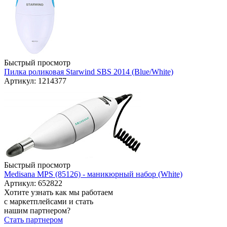
Быстрый просмотр
Пилка роликовая Starwind SBS 2014 (Blue/White)
Артикул: 1214377
Быстрый просмотр
Medisana MPS (85126) - маникюрный набор (White)
Артикул: 652822
Хотите узнать как мы работаем
с маркетплейсами и стать
нашим партнером?
Стать партнером