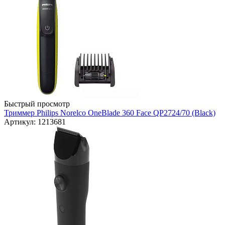
Быстрый просмотр
Триммер Philips Norelco OneBlade 360 Face QP2724/70 (Black)
Артикул: 1213681