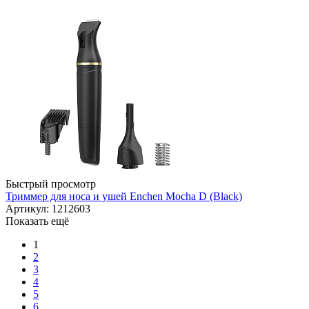
Быстрый просмотр
Триммер для носа и ушей Enchen Mocha D (Black)
Артикул: 1212603
Показать ещё
1
2
3
4
5
6