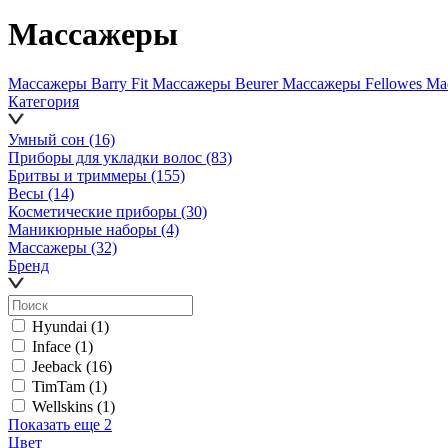
Массажеры
Массажеры Barry Fit
Массажеры Beurer
Массажеры Fellowes
Ма
Категория
Умный сон
(16)
Приборы для укладки волос
(83)
Бритвы и триммеры
(155)
Весы
(14)
Косметические приборы
(30)
Маникюрные наборы
(4)
Массажеры
(32)
Бренд
Hyundai
(1)
Inface
(1)
Jeeback
(16)
TimTam
(1)
Wellskins
(1)
Показать еще 2
Цвет