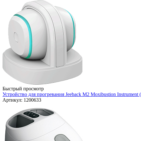
Быстрый просмотр
Устройство для прогревания Jeeback M2 Moxibustion Instrument 
Артикул: 1200633