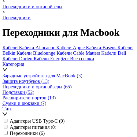
>
Переходники и органайзеры
>
Переходники
Переходники для Macbook
Кабели
Кабели Allocacoc
Кабели Apple
Кабели Baseus
Кабели
Belkin
Кабели Bluelounge
Кабели Cable Matters
Кабели Dell
Кабели Dorten
Кабели Energizer
Все ссылки
Категория
Зарядные устройства для MacBook
(3)
Защита ноутбуков
(13)
Переходники и органайзеры
(65)
Подставки
(52)
Расширители портов
(13)
Сумки и рюкзаки
(7)
Тип
Адаптеры USB Type-C
(0)
Адаптеры питания
(0)
Переходники
(6)