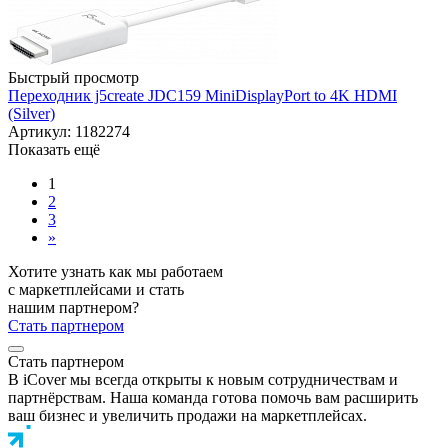
Быстрый просмотр
Переходник j5create JDC159 MiniDisplayPort to 4K HDMI
(Silver)
Артикул: 1182274
Показать ещё
1
2
3
»
Хотите узнать как мы работаем
с маркетплейсами и стать
нашим партнером?
Стать партнером
Стать партнером
В iCover мы всегда открыты к новым сотрудничествам и
партнёрствам. Наша команда готова помочь вам расширить
ваш бизнес и увеличить продажи на маркетплейсах.