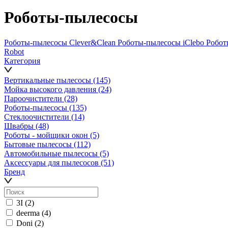
Роботы-пылесосы
Роботы-пылесосы Clever&Clean
Роботы-пылесосы iClebo
Робот
Robot
Категория
Вертикальные пылесосы
(145)
Мойка высокого давления
(24)
Пароочистители
(28)
Роботы-пылесосы
(135)
Стеклоочистители
(14)
Швабры
(48)
Роботы - мойщики окон
(5)
Бытовые пылесосы
(112)
Автомобильные пылесосы
(5)
Аксессуары для пылесосов
(51)
Бренд
3I
(2)
deerma
(4)
Doni
(2)