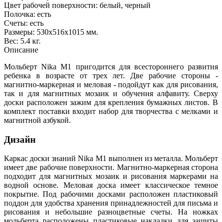
Цвет рабочей поверхности: белый, черный
Полочка: есть
Счеты: есть
Размеры: 530х516х1015 мм.
Вес: 5.4 кг.
Описание
Мольберт Nika М1 пригодится для всестороннего развития
ребенка в возрасте от трех лет. Две рабочие стороны -
магнитно-маркерная и меловая - подойдут как для рисования,
так и для магнитных мозаик и обучения алфавиту. Сверху
доски расположен зажим для крепления бумажных листов. В
комплект поставки входит набор для творчества с мелками и
магнитной азбукой.
Дизайн
Каркас доски знаний Nika М1 выполнен из металла. Мольберт
имеет две рабочие поверхности. Магнитно-маркерная сторона
подходит для магнитных мозаик и рисования маркерами на
водной основе. Меловая доска имеет классическое темное
покрытие. Под рабочими досками расположен пластиковый
поддон для удобства хранения принадлежностей для письма и
рисования и небольшие разноцветные счеты. На ножках
мольберта расположены пластиковые накладки для защиты