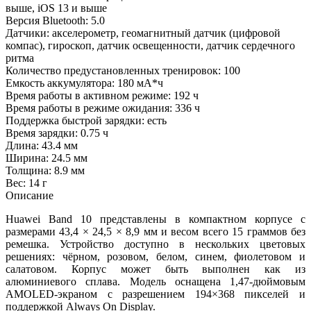
выше, iOS 13 и выше
Версия Bluetooth: 5.0
Датчики: акселерометр, геомагнитный датчик (цифровой
компас), гироскоп, датчик освещенности, датчик сердечного
ритма
Количество предустановленных тренировок: 100
Емкость аккумулятора: 180 мА*ч
Время работы в активном режиме: 192 ч
Время работы в режиме ожидания: 336 ч
Поддержка быстрой зарядки: есть
Время зарядки: 0.75 ч
Длина: 43.4 мм
Ширина: 24.5 мм
Толщина: 8.9 мм
Вес: 14 г
Описание
Huawei Band 10 представлены в компактном корпусе с
размерами 43,4 × 24,5 × 8,9 мм и весом всего 15 граммов без
ремешка. Устройство доступно в нескольких цветовых
решениях: чёрном, розовом, белом, синем, фиолетовом и
салатовом. Корпус может быть выполнен как из
алюминиевого сплава. Модель оснащена 1,47-дюймовым
AMOLED-экраном с разрешением 194×368 пикселей и
поддержкой Always On Display.