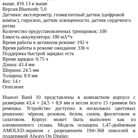
выше, iOS 13 и выше
Версия Bluetooth: 5.0
Датчики: акселерометр, геомагнитный датчик (цифровой
компас), гироскоп, датчик освещенности, датчик сердечного
ритма
Количество предустановленных тренировок: 100
Емкость аккумулятора: 180 мА*ч
Время работы в активном режиме: 192 ч
Время работы в режиме ожидания: 336 ч
Поддержка быстрой зарядки: есть
Время зарядки: 0.75 ч
Длина: 43.4 мм
Ширина: 24.5 мм
Толщина: 8.9 мм
Вес: 14 г
Описание
Huawei Band 10 представлены в компактном корпусе с
размерами 43,4 × 24,5 × 8,9 мм и весом всего 15 граммов без
ремешка. Устройство доступно в нескольких цветовых
решениях: чёрном, розовом, белом, синем, фиолетовом и
салатовом. Корпус может быть выполнен как из
алюминиевого сплава. Модель оснащена 1,47-дюймовым
AMOLED-экраном с разрешением 194×368 пикселей и
поддержкой Always On Display.