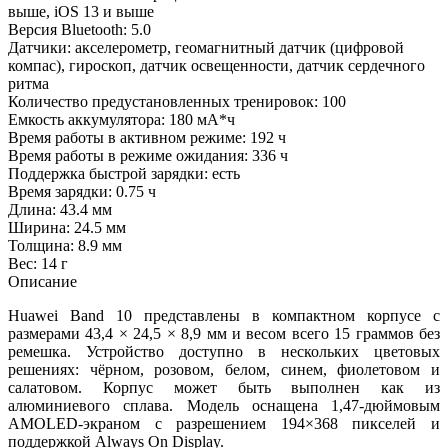
выше, iOS 13 и выше
Версия Bluetooth: 5.0
Датчики: акселерометр, геомагнитный датчик (цифровой
компас), гироскоп, датчик освещенности, датчик сердечного
ритма
Количество предустановленных тренировок: 100
Емкость аккумулятора: 180 мА*ч
Время работы в активном режиме: 192 ч
Время работы в режиме ожидания: 336 ч
Поддержка быстрой зарядки: есть
Время зарядки: 0.75 ч
Длина: 43.4 мм
Ширина: 24.5 мм
Толщина: 8.9 мм
Вес: 14 г
Описание
Huawei Band 10 представлены в компактном корпусе с
размерами 43,4 × 24,5 × 8,9 мм и весом всего 15 граммов без
ремешка. Устройство доступно в нескольких цветовых
решениях: чёрном, розовом, белом, синем, фиолетовом и
салатовом. Корпус может быть выполнен как из
алюминиевого сплава. Модель оснащена 1,47-дюймовым
AMOLED-экраном с разрешением 194×368 пикселей и
поддержкой Always On Display.