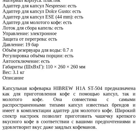
Материал корпуса: пластик
Адаптер для капсул Nespresso: есть
Адаптер для капсул Dolce Gusto: есть
Адаптер для капсул ESE (44 mm): есть
Адаптер для молотого кофе: есть
Лоток для сбора капель: есть
Управление: электронное
Защита от перегрева: есть
Давление: 19 бар
Объём резервуара для воды: 0.7 л
Регулировка объёма порции: есть
Автоотключение: есть
Габариты (ШxВхГ): 110 × 260 × 260 мм
Вес: 3.1 кг
Описание
Капсульная кофеварка HIBREW H1A ST-504 предназначена
как для приготовления кофе с помощью капсул, так и
молотого кофе. Она совместима с самыми
распространенными типами капсул известных брендов и
имеет в комплектации адаптер для молотого кофе. Широкий
спектр настроек позволит приготовить чашечку крепкого
вкусного кофе в соответствии с вашими предпочтениями и
удовлетворит вкус даже заядлых кофеманов.