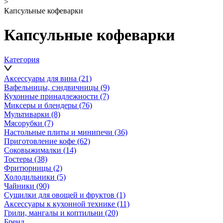
>
Капсульные кофеварки
Капсульные кофеварки
Категория
Аксессуары для вина
(21)
Вафельницы, сэндвичницы
(9)
Кухонные принадлежности
(7)
Миксеры и блендеры
(76)
Мультиварки
(8)
Мясорубки
(7)
Настольные плиты и минипечи
(36)
Приготовление кофе
(62)
Соковыжималки
(14)
Тостеры
(38)
Фритюрницы
(2)
Холодильники
(5)
Чайники
(90)
Сушилки для овощей и фруктов
(1)
Аксессуары к кухонной технике
(11)
Грили, мангалы и коптильни
(20)
Бренд