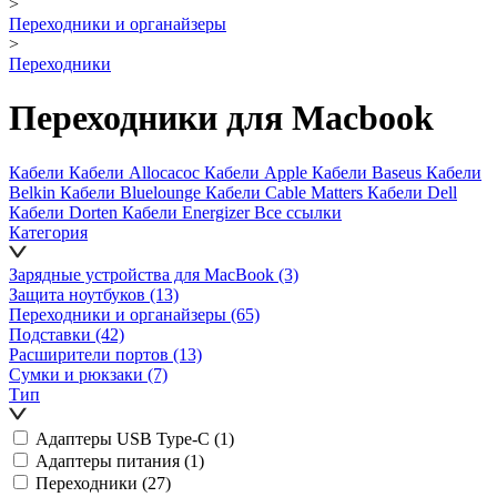
>
Переходники и органайзеры
>
Переходники
Переходники для Macbook
Кабели
Кабели Allocacoc
Кабели Apple
Кабели Baseus
Кабели
Belkin
Кабели Bluelounge
Кабели Cable Matters
Кабели Dell
Кабели Dorten
Кабели Energizer
Все ссылки
Категория
Зарядные устройства для MacBook
(3)
Защита ноутбуков
(13)
Переходники и органайзеры
(65)
Подставки
(42)
Расширители портов
(13)
Сумки и рюкзаки
(7)
Тип
Адаптеры USB Type-C
(1)
Адаптеры питания
(1)
Переходники
(27)