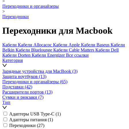
>
Переходники и органайзеры
>
Переходники
Переходники для Macbook
Кабели
Кабели Allocacoc
Кабели Apple
Кабели Baseus
Кабели
Belkin
Кабели Bluelounge
Кабели Cable Matters
Кабели Dell
Кабели Dorten
Кабели Energizer
Все ссылки
Категория
Зарядные устройства для MacBook
(3)
Защита ноутбуков
(13)
Переходники и органайзеры
(65)
Подставки
(42)
Расширители портов
(13)
Сумки и рюкзаки
(7)
Тип
Адаптеры USB Type-C
(1)
Адаптеры питания
(1)
Переходники
(27)