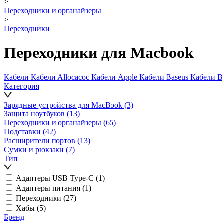
>
Переходники и органайзеры
>
Переходники
Переходники для Macbook
Кабели
Кабели Allocacoc
Кабели Apple
Кабели Baseus
Кабели B
Категория
Зарядные устройства для MacBook
(3)
Защита ноутбуков
(13)
Переходники и органайзеры
(65)
Подставки
(42)
Расширители портов
(13)
Сумки и рюкзаки
(7)
Тип
Адаптеры USB Type-C
(1)
Адаптеры питания
(1)
Переходники
(27)
Хабы
(5)
Бренд