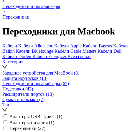
>
Переходники и органайзеры
>
Переходники
Переходники для Macbook
Кабели
Кабели Allocacoc
Кабели Apple
Кабели Baseus
Кабели
Belkin
Кабели Bluelounge
Кабели Cable Matters
Кабели Dell
Кабели Dorten
Кабели Energizer
Все ссылки
Категория
Зарядные устройства для MacBook
(3)
Защита ноутбуков
(13)
Переходники и органайзеры
(65)
Подставки
(42)
Расширители портов
(13)
Сумки и рюкзаки
(7)
Тип
Адаптеры USB Type-C
(1)
Адаптеры питания
(1)
Переходники
(27)