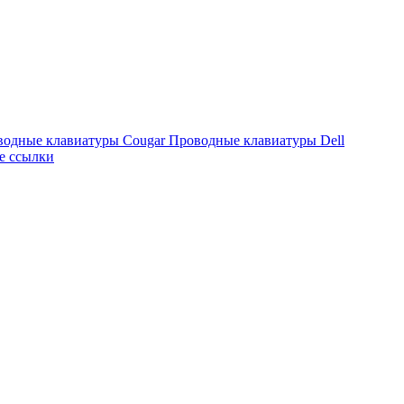
водные клавиатуры Cougar
Проводные клавиатуры Dell
е ссылки