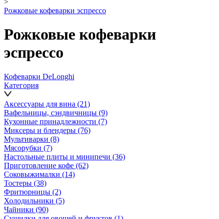
>
Рожковые кофеварки эспрессо
Рожковые кофеварки
эспрессо
Кофеварки DeLonghi
Категория
Аксессуары для вина
(21)
Вафельницы, сэндвичницы
(9)
Кухонные принадлежности
(7)
Миксеры и блендеры
(76)
Мультиварки
(8)
Мясорубки
(7)
Настольные плиты и минипечи
(36)
Приготовление кофе
(62)
Соковыжималки
(14)
Тостеры
(38)
Фритюрницы
(2)
Холодильники
(5)
Чайники
(90)
Сушилки для овощей и фруктов
(1)