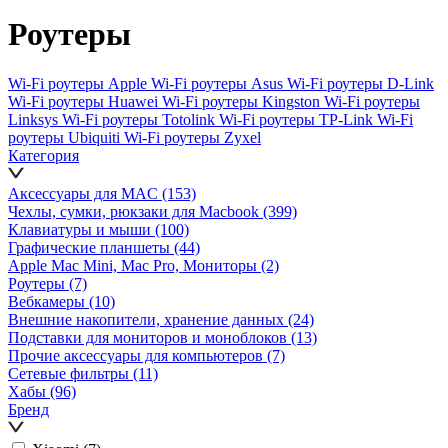
Роутеры
Wi-Fi роутеры Apple
Wi-Fi роутеры Asus
Wi-Fi роутеры D-Link
Wi-Fi роутеры Huawei
Wi-Fi роутеры Kingston
Wi-Fi роутеры
Linksys
Wi-Fi роутеры Totolink
Wi-Fi роутеры TP-Link
Wi-Fi
роутеры Ubiquiti
Wi-Fi роутеры Zyxel
Категория
Аксессуары для MAC
(153)
Чехлы, сумки, рюкзаки для Macbook
(399)
Клавиатуры и мыши
(100)
Графические планшеты
(44)
Apple Mac Mini, Mac Pro, Мониторы
(2)
Роутеры
(7)
Вебкамеры
(10)
Внешние накопители, хранение данных
(24)
Подставки для мониторов и моноблоков
(13)
Прочие аксессуары для компьютеров
(7)
Сетевые фильтры
(11)
Хабы
(96)
Бренд