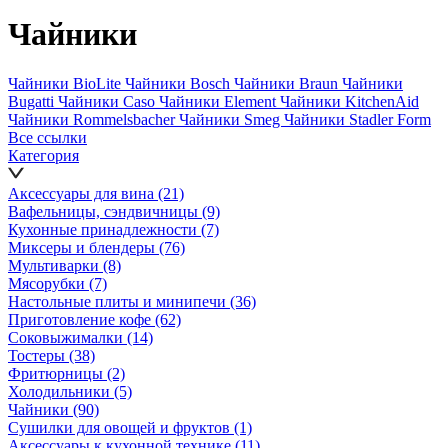
Чайники
Чайники BioLite
Чайники Bosch
Чайники Braun
Чайники
Bugatti
Чайники Caso
Чайники Element
Чайники KitchenAid
Чайники Rommelsbacher
Чайники Smeg
Чайники Stadler Form
Все ссылки
Категория
Аксессуары для вина
(21)
Вафельницы, сэндвичницы
(9)
Кухонные принадлежности
(7)
Миксеры и блендеры
(76)
Мультиварки
(8)
Мясорубки
(7)
Настольные плиты и минипечи
(36)
Приготовление кофе
(62)
Соковыжималки
(14)
Тостеры
(38)
Фритюрницы
(2)
Холодильники
(5)
Чайники
(90)
Сушилки для овощей и фруктов
(1)
Аксессуары к кухонной технике
(11)