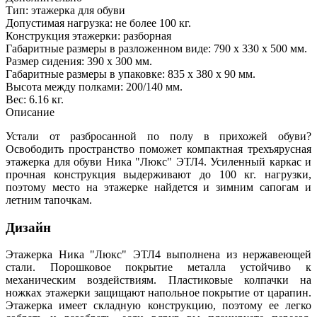
Тип: этажерка для обуви
Допустимая нагрузка: не более 100 кг.
Конструкция этажерки: разборная
Габаритные размеры в разложенном виде: 790 х 330 х 500 мм.
Размер сидения: 390 х 300 мм.
Габаритные размеры в упаковке: 835 х 380 х 90 мм.
Высота между полками: 200/140 мм.
Вес: 6.16 кг.
Описание
Устали от разбросанной по полу в прихожей обуви?
Освободить пространство поможет компактная трехъярусная
этажерка для обуви Ника "Люкс" ЭТЛ4. Усиленный каркас и
прочная конструкция выдерживают до 100 кг. нагрузки,
поэтому место на этажерке найдется и зимним сапогам и
летним тапочкам.
Дизайн
Этажерка Ника "Люкс" ЭТЛ4 выполнена из нержавеющей
стали. Порошковое покрытие металла устойчиво к
механическим воздействиям. Пластиковые колпачки на
ножках этажерки защищают напольное покрытие от царапин.
Этажерка имеет складную конструкцию, поэтому ее легко