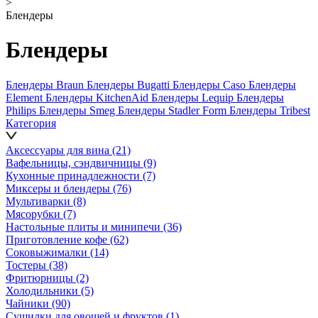
>
Блендеры
Блендеры
Блендеры Braun
Блендеры Bugatti
Блендеры Caso
Блендеры
Element
Блендеры KitchenAid
Блендеры Lequip
Блендеры
Philips
Блендеры Smeg
Блендеры Stadler Form
Блендеры Tribest
Категория
Аксессуары для вина
(21)
Вафельницы, сэндвичницы
(9)
Кухонные принадлежности
(7)
Миксеры и блендеры
(76)
Мультиварки
(8)
Мясорубки
(7)
Настольные плиты и минипечи
(36)
Приготовление кофе
(62)
Соковыжималки
(14)
Тостеры
(38)
Фритюрницы
(2)
Холодильники
(5)
Чайники
(90)
Сушилки для овощей и фруктов
(1)