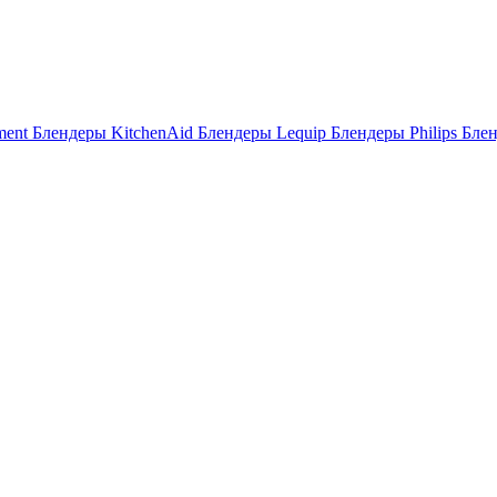
ment
Блендеры KitchenAid
Блендеры Lequip
Блендеры Philips
Бле