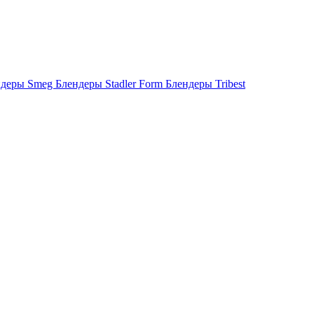
ндеры Smeg
Блендеры Stadler Form
Блендеры Tribest