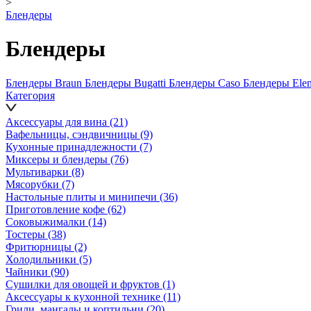
>
Блендеры
Блендеры
Блендеры Braun
Блендеры Bugatti
Блендеры Caso
Блендеры Ele
Категория
Аксессуары для вина
(21)
Вафельницы, сэндвичницы
(9)
Кухонные принадлежности
(7)
Миксеры и блендеры
(76)
Мультиварки
(8)
Мясорубки
(7)
Настольные плиты и минипечи
(36)
Приготовление кофе
(62)
Соковыжималки
(14)
Тостеры
(38)
Фритюрницы
(2)
Холодильники
(5)
Чайники
(90)
Сушилки для овощей и фруктов
(1)
Аксессуары к кухонной технике
(11)
Грили, мангалы и коптильни
(20)