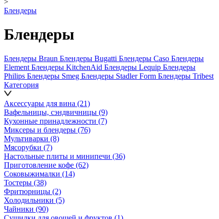
>
Блендеры
Блендеры
Блендеры Braun
Блендеры Bugatti
Блендеры Caso
Блендеры
Element
Блендеры KitchenAid
Блендеры Lequip
Блендеры
Philips
Блендеры Smeg
Блендеры Stadler Form
Блендеры Tribest
Категория
Аксессуары для вина
(21)
Вафельницы, сэндвичницы
(9)
Кухонные принадлежности
(7)
Миксеры и блендеры
(76)
Мультиварки
(8)
Мясорубки
(7)
Настольные плиты и минипечи
(36)
Приготовление кофе
(62)
Соковыжималки
(14)
Тостеры
(38)
Фритюрницы
(2)
Холодильники
(5)
Чайники
(90)
Сушилки для овощей и фруктов
(1)