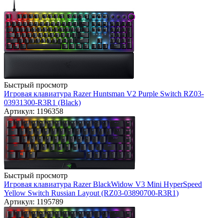
Быстрый просмотр
Игровая клавиатура Razer Huntsman V2 Purple Switch RZ03-
03931300-R3R1 (Black)
Артикул: 1196358
Быстрый просмотр
Игровая клавиатура Razer BlackWidow V3 Mini HyperSpeed
Yellow Switch Russian Layout (RZ03-03890700-R3R1)
Артикул: 1195789