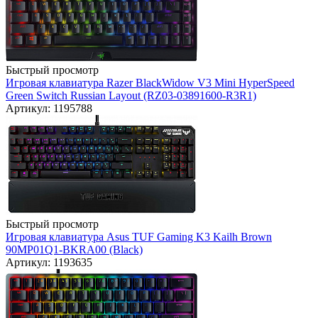
Быстрый просмотр
Игровая клавиатура Razer BlackWidow V3 Mini HyperSpeed
Green Switch Russian Layout (RZ03-03891600-R3R1)
Артикул: 1195788
Быстрый просмотр
Игровая клавиатура Asus TUF Gaming K3 Kailh Brown
90MP01Q1-BKRA00 (Black)
Артикул: 1193635