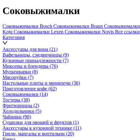
Соковыжималки
Соковыжималки Bosch
Соковыжималки Braun
Соковыжималки 
Koju
Соковыжималки Lexen
Соковыжималки Novis
Все ссылки
Категория
Аксессуары для вина
(21)
Вафельницы, сэндвичницы
(9)
Кухонные принадлежности
(7)
Миксеры и блендеры
(76)
Мультиварки
(8)
Мясорубки
(7)
Настольные плиты и минипечи
(36)
Приготовление кофе
(62)
Соковыжималки
(14)
Тостеры
(38)
Фритюрницы
(2)
Холодильники
(5)
Чайники
(90)
Сушилки для овощей и фруктов
(1)
Аксессуары к кухонной технике
(11)
Грили, мангалы и коптильни
(20)
Бренд