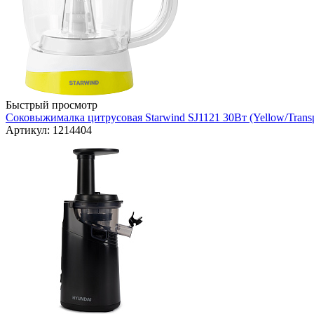
Быстрый просмотр
Соковыжималка цитрусовая Starwind SJ1121 30Вт (Yellow/Transp
Артикул: 1214404