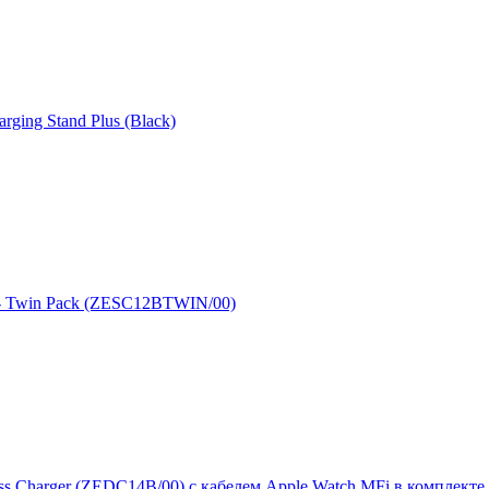
rging Stand Plus (Black)
r - Twin Pack (ZESC12BTWIN/00)
ess Charger (ZEDC14B/00) с кабелем Apple Watch MFi в комплекте