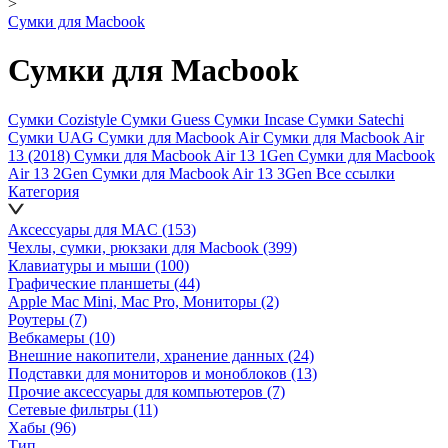
>
Сумки для Macbook
Сумки для Macbook
Сумки Cozistyle
Сумки Guess
Сумки Incase
Сумки Satechi
Сумки UAG
Сумки для Macbook Air
Сумки для Macbook Air
13 (2018)
Сумки для Macbook Air 13 1Gen
Сумки для Macbook
Air 13 2Gen
Сумки для Macbook Air 13 3Gen
Все ссылки
Категория
Аксессуары для MAC
(153)
Чехлы, сумки, рюкзаки для Macbook
(399)
Клавиатуры и мыши
(100)
Графические планшеты
(44)
Apple Mac Mini, Mac Pro, Мониторы
(2)
Роутеры
(7)
Вебкамеры
(10)
Внешние накопители, хранение данных
(24)
Подставки для мониторов и моноблоков
(13)
Прочие аксессуары для компьютеров
(7)
Сетевые фильтры
(11)
Хабы
(96)
Тип